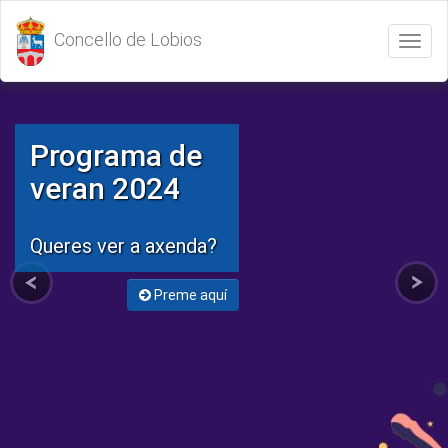
Concello de Lobios
Abrir
/
Cerrar
menú
Programa de
veran 2024
Queres ver a axenda?
Preme aquí