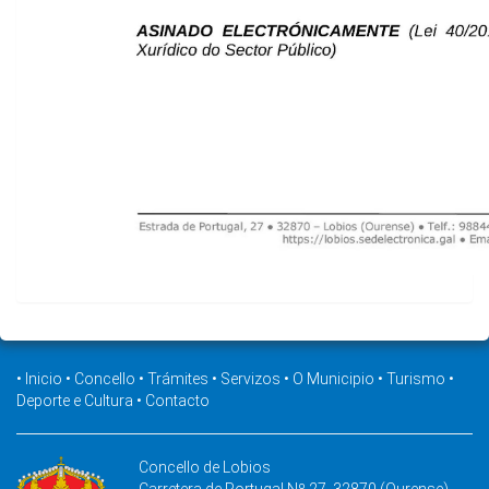
•
Inicio
•
Concello
•
Trámites
•
Servizos
•
O Municipio
•
Turismo
•
Deporte e Cultura
•
Contacto
Concello de Lobios