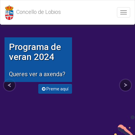
Concello de Lobios
Abrir
/
Cerrar
menú
Programa de
veran 2024
Queres ver a axenda?
Preme aquí