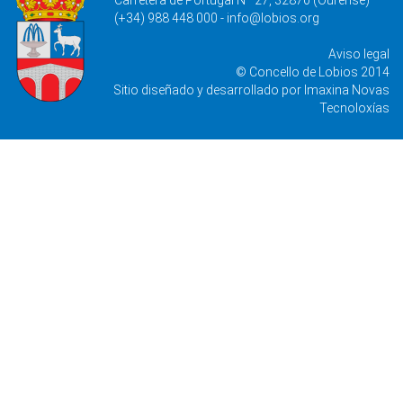
Carretera de Portugal Nº 27, 32870 (Ourense)
(+34) 988 448 000 -
info@lobios.org
Aviso legal
© Concello de Lobios 2014
Sitio diseñado y desarrollado por
Imaxina Novas
Tecnoloxías