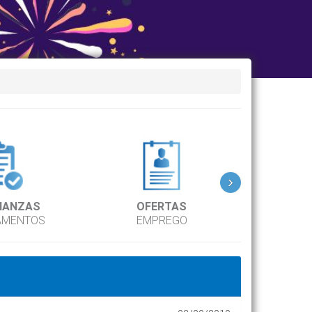
›
NANZAS
OFERTAS
DIR
AMENTOS
EMPREGO
TEL