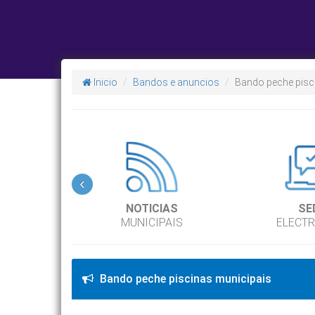
Inicio
Bandos e anuncios
Bando peche pisc
‹
NOTICIAS
SE
MUNICIPAIS
ELECT
Bando peche piscinas municipais