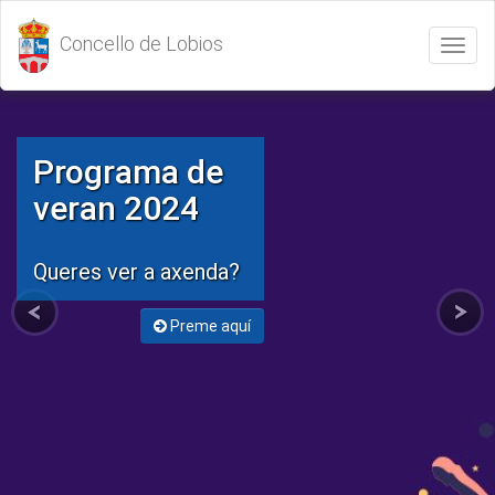
Concello de Lobios
Abrir
/
Cerrar
menú
Programa de
veran 2024
Queres ver a axenda?
Preme aquí