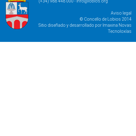
(+34) 988 448 000 -
info@lobios.org
Aviso legal
© Concello de Lobios 2014
Sitio diseñado y desarrollado por
Imaxina Novas
Tecnoloxías