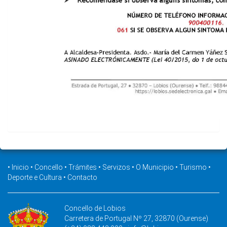
•
Inicio
•
Concello
•
Trámites
•
Servizos
•
O Municipio
•
Turismo
•
Deporte e Cultura
•
Contacto
Concello de Lobios
Carretera de Portugal Nº 27, 32870 (Ourense)