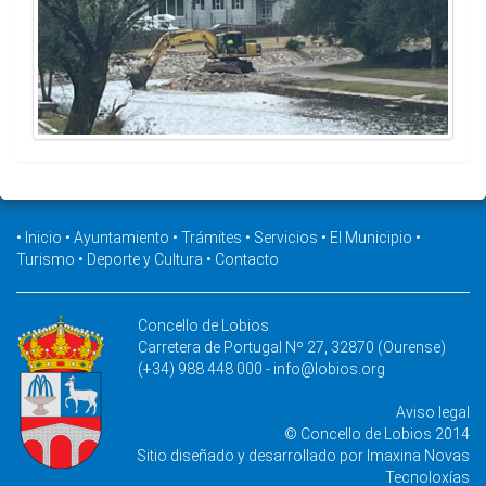
•
Inicio
•
Ayuntamiento
•
Trámites
•
Servicios
•
El Municipio
•
Turismo
•
Deporte y Cultura
•
Contacto
Concello de Lobios
Carretera de Portugal Nº 27, 32870 (Ourense)
(+34) 988 448 000 -
info@lobios.org
Aviso legal
© Concello de Lobios 2014
Sitio diseñado y desarrollado por
Imaxina Novas
Tecnoloxías