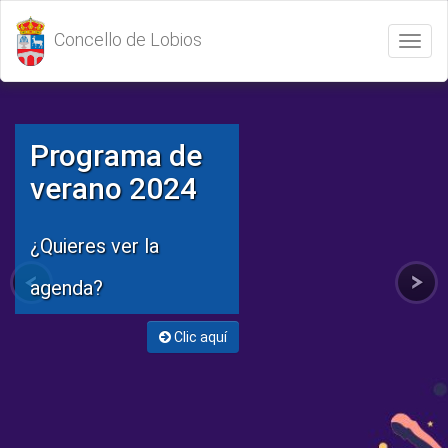
Concello de Lobios
Abrir
/
Cerrar
menú
Programa de
verano 2024
¿Quieres ver la
agenda?
Clic aquí