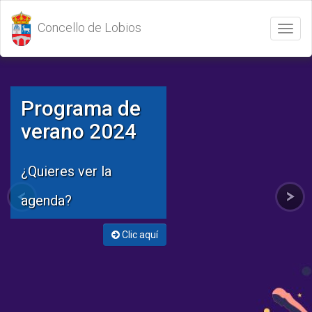
Concello de Lobios
Abrir
/
Cerrar
menú
Programa de
verano 2024
¿Quieres ver la
agenda?
Clic aquí