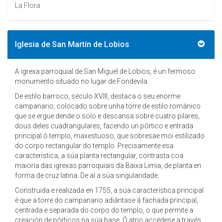
La Flora
Iglesia de San Martín de Lobios
A igrexa parroquial de San Miguel de Lobios, é un fermoso
monumento situado no lugar de Fondevila.
De estilo barroco, século XVIII, destaca o seu enorme
campanario, colocado sobre unha torre de estilo románico
que se ergue dende o solo e descansa sobre cuatro pilares,
dous deles cuadrangulares, facendo un pórtico e entrada
principal ó templo, maxestuoso, que sobresae moi estilizado
do corpo rectangular do templo. Precisamente esa
característica, a súa planta rectangular, contrasta coa
maioría das igrexas parroquiais da Baixa Limia, de planta en
forma de cruz latina. De aí a súa singularidade.
Construida e realizada en 1755, a súa característica principal
é que a torre do campanario adiántase á fachada principal,
centrada e separada do corpo do templo, o que permite a
creación de pórticos na súa base. Ó atrio accédese a través