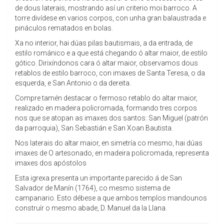
de dous laterais, mostrando así un criterio moi barroco. A
torre divídese en varios corpos, con unha gran balaustrada e
pináculos rematados en bolas.
Xa no interior, hai dúas pilas bautismais, a da entrada, de
estilo románico e a que está chegando ó altar maior, de estilo
gótico. Dirixíndonos cara ó altar maior, observamos dous
retablos de estilo barroco, con imaxes de Santa Teresa, o da
esquerda, e San Antonio o da dereita.
Compre tamén destacar o fermoso retablo do altar maior,
realizado en madeira policromada, formando tres corpos
nos que se atopan as imaxes dos santos: San Miguel (patrón
da parroquia), San Sebastián e San Xoan Bautista.
Nos laterais do altar maior, en simetría co mesmo, hai dúas
imaxes de O artesonado, en madeira policromada, representa
imaxes dos apóstolos
Esta igrexa presenta un importante parecido á de San
Salvador de Manín (1764), co mesmo sistema de
campanario. Esto débese a que ambos templos mandounos
construír o mesmo abade, D. Manuel da la Llana.