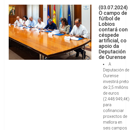
(03.07.2024)
O campo de
fútbol de
Lobios
contará con
céspede
artificial, co
apoio da
Deputación
de Ourense
A
Deputación de
Ourense
investirá preto
de 2,5 millóns
de euros
(2.448.949,4€)
para
cofinanciar
proxectos de
mellora en
seis campos