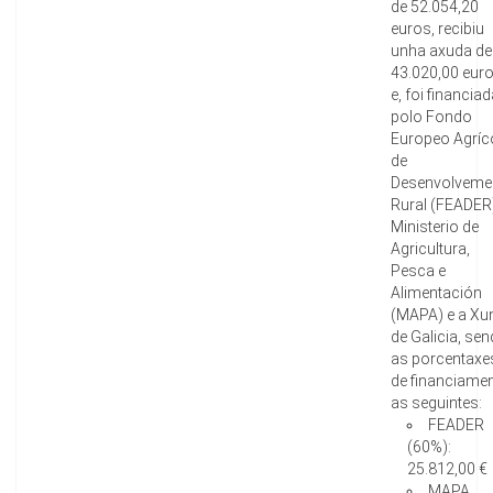
de 52.054,20
euros, recibiu
unha axuda de
43.020,00 eur
e, foi financia
polo Fondo
Europeo Agríc
de
Desenvolveme
Rural (FEADER
Ministerio de
Agricultura,
Pesca e
Alimentación
(MAPA) e a Xu
de Galicia, se
as porcentaxe
de financiame
as seguintes:
FEADER
(60%):
25.812,00 €
MAPA