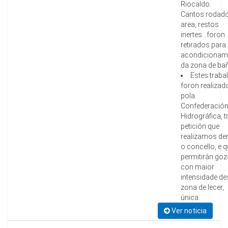
Riocaldo.
Cantos rodado
area, restos
inertes...foron
retirados para
acondicionam
da zona de ba
Estes traba
foron realizad
pola
Confederació
Hidrográfica, t
petición que
realizamos de
o concello, e 
permitirán goz
con maior
intensidade de
zona de lecer,
única.
Ver noticia