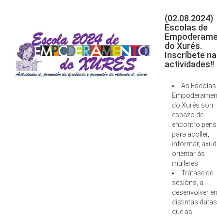
(02.08.2024)
Escolas de
Empoderame
do Xurés.
Inscríbete n
actividades!!
As Escolas
Empoderamen
do Xurés son
espazo de
encontro pen
para acoller,
informar, axud
orientar ás
mulleres
Trátase de
sesións, a
desenvolver e
distintas datas
que as