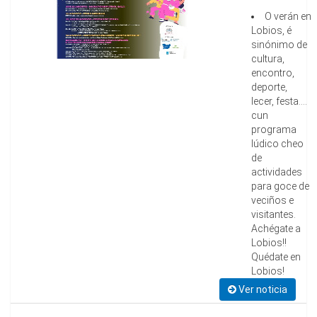
O verán en
Lobios, é
sinónimo de
cultura,
encontro,
deporte,
lecer, festa....
cun
programa
lúdico cheo
de
actividades
para goce de
veciños e
visitantes.
Achégate a
Lobios!!
Quédate en
Lobios!
Ver noticia