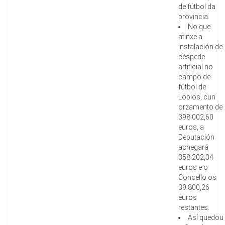
de fútbol da
provincia.
No que
atinxe a
instalación de
céspede
artificial no
campo de
fútbol de
Lobios, cun
orzamento de
398.002,60
euros, a
Deputación
achegará
358.202,34
euros e o
Concello os
39.800,26
euros
restantes.
Así quedou