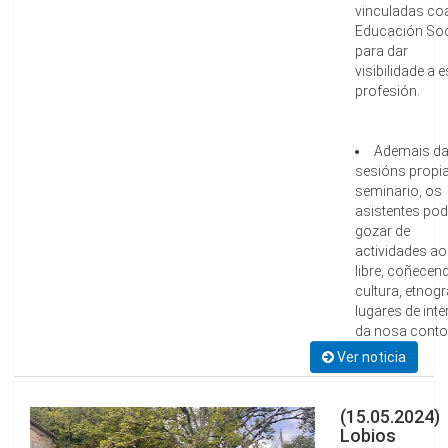
vinculadas co
Educación Soc
para dar
visibilidade a e
profesión.
Ademais d
sesións propi
seminario, os
asistentes po
gozar de
actividades ao
libre, coñecen
cultura, etnogr
lugares de inte
da nosa conto
Ver noticia
(15.05.2024)
Lobios