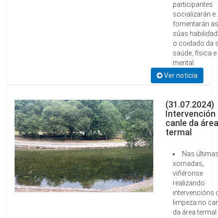
participantes
socializarán e
fomentarán a
súas habilidad
o coidado da 
saúde, física e
mental.
Ver noticia
(31.07.2024)
Intervención
canle da áre
termal
Nas última
xornadas,
viñéronse
realizando
intervencións 
limpeza no can
da área termal