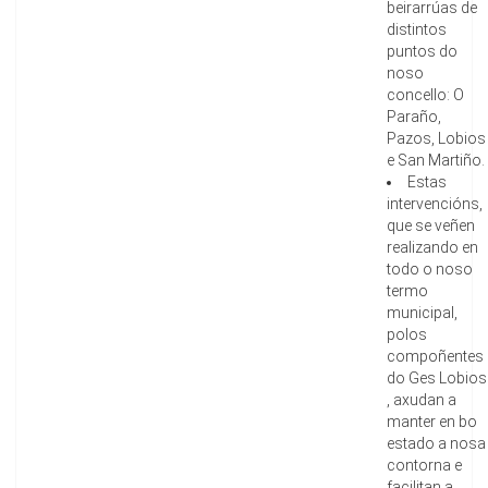
beirarrúas de
distintos
puntos do
noso
concello: O
Paraño,
Pazos, Lobios
e San Martiño.
Estas
intervencións,
que se veñen
realizando en
todo o noso
termo
municipal,
polos
compoñentes
do Ges Lobios
, axudan a
manter en bo
estado a nosa
contorna e
facilitan a