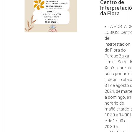
Centro de
Interpretaci
da Flora
A PORTA D
LOBIOS, Centr
de
Interpretación
da Flora do
Parque Baixa
Limia - Serra d
Xurés, abre as
súas portas d
1 de xullo ata 
31 de agosto 
2024, de mart
a domingo, en
horario de
mañá e tarde, 
10:30 a 14:00 
e de 17:00 a
20:30 h.