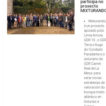
participa no
proxecto
MIXTURAND
Mixturando
é un proxecto
apoiado polo
Limia Arnoia
GDR 10 , o GD
Terra e Auga
do Condado
Paradanta e o
asturiano de
GDR Camín
Real de La
Mesa para
xerar novas
estratexias de
valoración do
bosque mixto
atlántico en
Asturias e