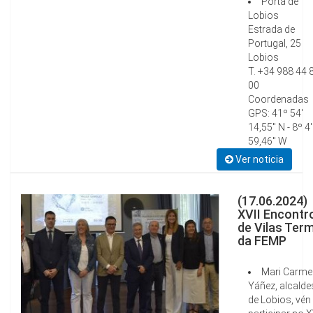
Porta de
Lobios
Estrada de
Portugal, 25
Lobios
T. +34 988 44 
00
Coordenadas
GPS: 41º 54'
14,55'' N - 8º 4'
59,46'' W
Ver noticia
(17.06.2024)
XVII Encontr
de Vilas Ter
da FEMP
Mari Carme
Yáñez, alcalde
de Lobios, vén