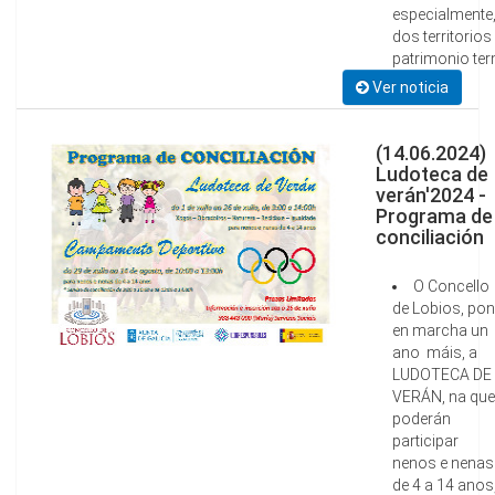
especialmente
dos territorio
patrimonio ter
Ver noticia
(14.06.2024)
Ludoteca de
verán'2024 -
Programa de
conciliación
O Concello
de Lobios, pon
en marcha un
ano máis, a
LUDOTECA DE
VERÁN, na que
poderán
participar
nenos e nenas
de 4 a 14 anos