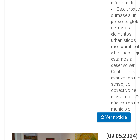
informando.
Este proxec
súmase a un
proxecto globa
de mellora
elementos
urbanísticos,
medioambient
e turísticos, q
estamos a
desenvolver
Continuarase
avanzando ne
senso, co
obxectivo de
intervir nos 72
núcleos do n
municipio.
Ver noticia
(09.05.2024)