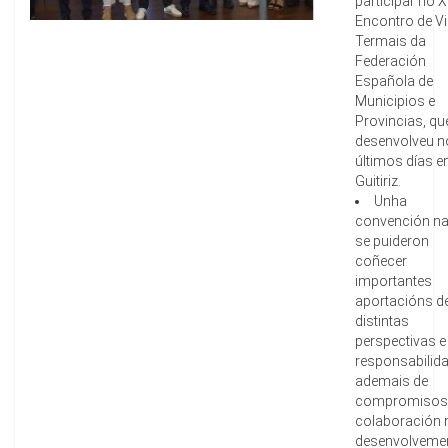
participar no X
Encontro de Vi
Termais da
Federación
Española de
Municipios e
Provincias, qu
desenvolveu n
últimos días e
Guitiriz.
Unha
convención na
se puideron
coñecer
importantes
aportacións d
distintas
perspectivas e
responsabilid
ademais de
compromisos
colaboración 
desenvolveme