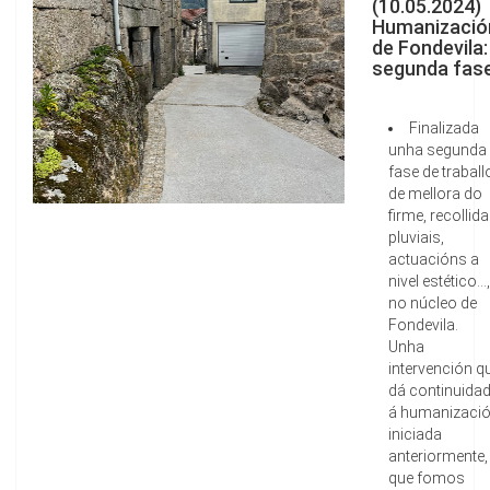
(10.05.2024)
Humanizació
de Fondevila:
segunda fas
Finalizada
unha segunda
fase de traball
de mellora do
firme, recollida
pluviais,
actuacións a
nivel estético...,
no núcleo de
Fondevila.
Unha
intervención q
dá continuida
á humanizaci
iniciada
anteriormente
que fomos