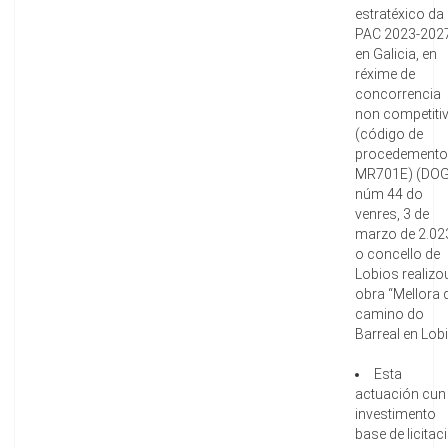
estratéxico da
PAC 2023-202
en Galicia, en
réxime de
concorrencia
non competiti
(código de
procedemento
MR701E) (DOG
núm 44 do
venres, 3 de
marzo de 2.023
o concello de
Lobios realizo
obra “Mellora 
camino do
Barreal en Lob
Esta
actuación cun
investimento
base de licitac