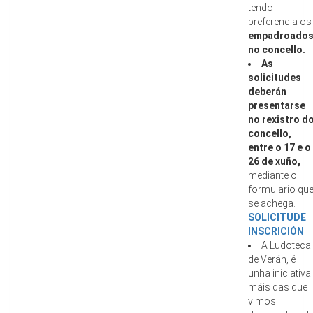
tendo
preferencia os
empadroado
no concello.
As
solicitudes
deberán
presentarse
no rexistro d
concello,
entre o 17 e o
26 de xuño,
mediante o
formulario qu
se achega.
SOLICITUDE
INSCRICIÓN
A Ludoteca
de Verán, é
unha iniciativa
máis das que
vimos