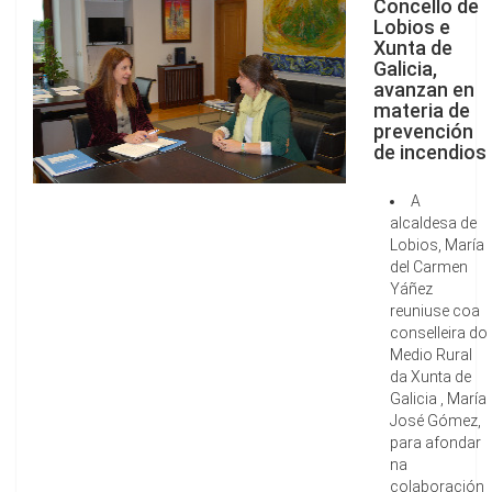
Concello de
Lobios e
Xunta de
Galicia,
avanzan en
materia de
prevención
de incendios
A
alcaldesa de
Lobios, María
del Carmen
Yáñez
reuniuse coa
conselleira do
Medio Rural
da Xunta de
Galicia , María
José Gómez,
para afondar
na
colaboración