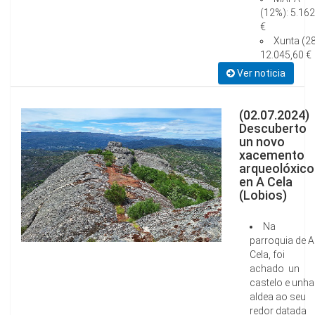
(12%): 5.162
€
Xunta (2
12.045,60 €
Ver noticia
(02.07.2024)
Descuberto
un novo
xacemento
arqueolóxico
en A Cela
(Lobios)
Na
parroquia de A
Cela, foi
achado un
castelo e unha
aldea ao seu
redor datada