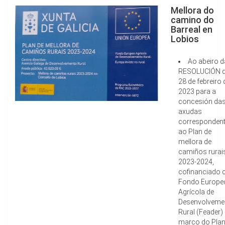
Mellora do
camino do
Barreal en
Lobios
Ao abeiro d
RESOLUCIÓN 
28 de febreiro 
2023 para a
concesión da
axudas
corresponden
ao Plan de
mellora de
camiños rurai
2023-2024,
cofinanciado 
Fondo Europe
Agrícola de
Desenvolveme
Rural (Feader)
marco do Pla