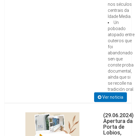
nos séculos
centrais da
Idade Media.
Un
poboado
atopado entre
outeiros que
foi
abandonado
sen que
conste proba
documental,
aínda que si
se recolle na
tradición oral.
Ver noticia
(29.06.2024)
Apertura da
Porta de
Lobios,