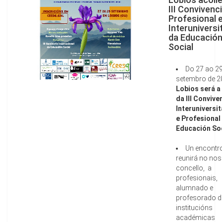
III Convivenc
Profesional 
Interuniversi
da Educació
Social
Do 27 ao 29
setembro de 2
Lobios será a
da III Convive
Interuniversit
e Profesional
Educación Soc
Un encontr
reunirá no no
concello, a
profesionais,
alumnado e
profesorado d
institucións
académicas