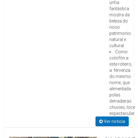
unha
fantástica
mostra da
beleza do
noso
patrimonio
natural e
cultural.
Como
colofón a
este roteiro,
a fervenza
do mesmo
nome, que
alimentada
polas
derradeiras
chuvias, loce
espectacular.
Ver noticia