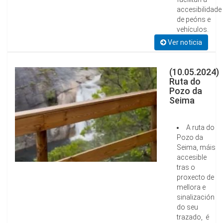
accesibilidade
de peóns e
vehículos.
Ver noticia
(10.05.2024)
Ruta do
Pozo da
Seima
A ruta do
Pozo da
Seima, máis
accesible
tras o
proxecto de
mellora e
sinalización
do seu
trazado, é