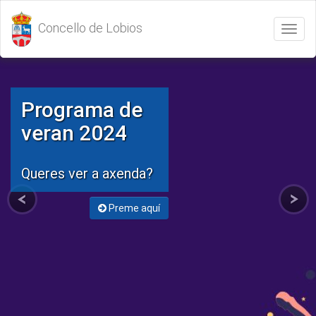
Concello de Lobios
Abrir
/
Cerrar
menú
Programa de
veran 2024
Queres ver a axenda?
Preme aquí