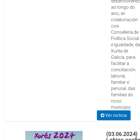
desenvolvend
ao longo do
ano, en
colaboración
coa
Consellería de
Política Social
e Igualdade, da
Xunta de
Galicia, para
facilitar a
conciliación
laboral,
familiar e
persoal, das
familias do
noso
municipio.
Ver noticia
(03.06.2024)
Lobios acolle