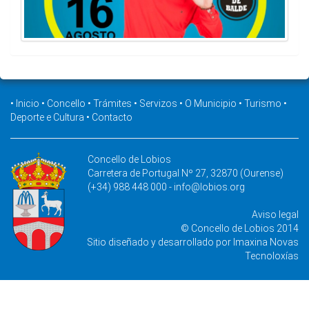
•
Inicio
•
Concello
•
Trámites
•
Servizos
•
O Municipio
•
Turismo
•
Deporte e Cultura
•
Contacto
Concello de Lobios
Carretera de Portugal Nº 27, 32870 (Ourense)
(+34) 988 448 000 -
info@lobios.org
Aviso legal
© Concello de Lobios 2014
Sitio diseñado y desarrollado por
Imaxina Novas
Tecnoloxías