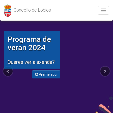
Concello de Lobios
Abrir
/
Cerrar
menú
Programa de
veran 2024
Queres ver a axenda?
Preme aquí