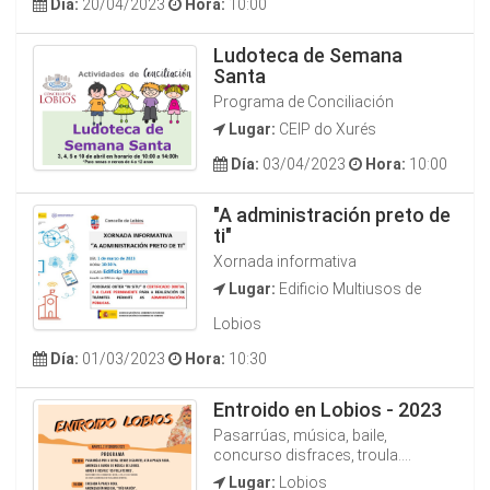
Día:
20/04/2023
Hora:
10:00
Ludoteca de Semana
Santa
Programa de Conciliación
Lugar:
CEIP do Xurés
Día:
03/04/2023
Hora:
10:00
"A administración preto de
ti"
Xornada informativa
Lugar:
Edificio Multiusos de
Lobios
Día:
01/03/2023
Hora:
10:30
Entroido en Lobios - 2023
Pasarrúas, música, baile,
concurso disfraces, troula....
Lugar:
Lobios