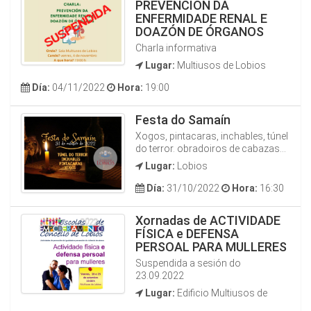
PREVENCIÓN DA
ENFERMIDADE RENAL E
DOAZÓN DE ÓRGANOS
Charla informativa
Lugar:
Multiusos de Lobios
Día:
04/11/2022
Hora:
19:00
Festa do Samaín
Xogos, pintacaras, inchables, túnel
do terror. obradoiros de cabazas...
Lugar:
Lobios
Día:
31/10/2022
Hora:
16:30
Xornadas de ACTIVIDADE
FÍSICA e DEFENSA
PERSOAL PARA MULLERES
Suspendida a sesión do
23.09.2022
Lugar:
Edificio Multiusos de