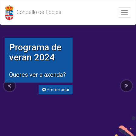
Concello de Lobios
Abrir
/
Cerrar
menú
Programa de
veran 2024
Queres ver a axenda?
Preme aquí