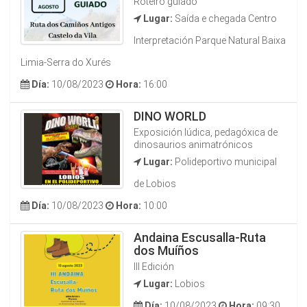
Roteiro guiado
Lugar:
Saída e chegada Centro
Interpretación Parque Natural Baixa
Limia-Serra do Xurés
Día:
10/08/2023
Hora:
16:00
DINO WORLD
Exposición lúdica, pedagóxica de
dinosaurios animatrónicos
Lugar:
Polideportivo municipal
de Lobios
Día:
10/08/2023
Hora:
10:00
Andaina Escusalla-Ruta
dos Muíños
III Edición
Lugar:
Lobios
Día:
10/08/2023
Hora:
09:30