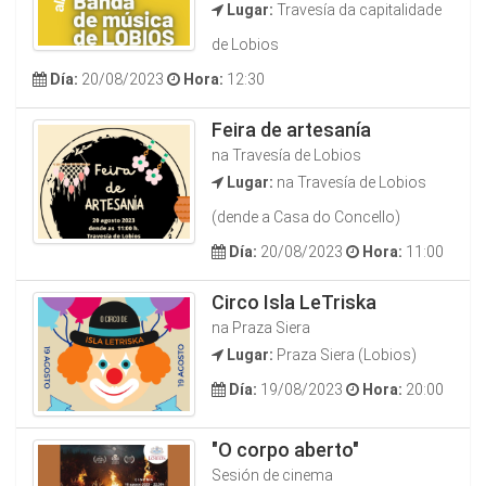
Lugar:
Travesía da capitalidade
de Lobios
Día:
20/08/2023
Hora:
12:30
Feira de artesanía
na Travesía de Lobios
Lugar:
na Travesía de Lobios
(dende a Casa do Concello)
Día:
20/08/2023
Hora:
11:00
Circo Isla LeTriska
na Praza Siera
Lugar:
Praza Siera (Lobios)
Día:
19/08/2023
Hora:
20:00
"O corpo aberto"
Sesión de cinema