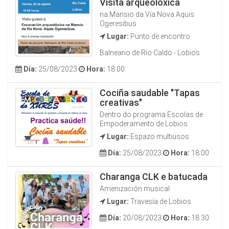
Visita arqueolóxica
na Mansio da Vía Nova Aquis
Ogeresibus
Lugar:
Punto de encontro:
Balneario de Río Caldo - Lobios
Día:
25/08/2023
Hora:
18:00
Cociña saudable "Tapas
creativas"
Dentro do programa Escolas de
Empoderamento de Lobios
Lugar:
Espazo multiusos
Día:
25/08/2023
Hora:
18:00
Charanga CLK e batucada
Amenización musical
Lugar:
Travesía de Lobios
Día:
20/08/2023
Hora:
18:30