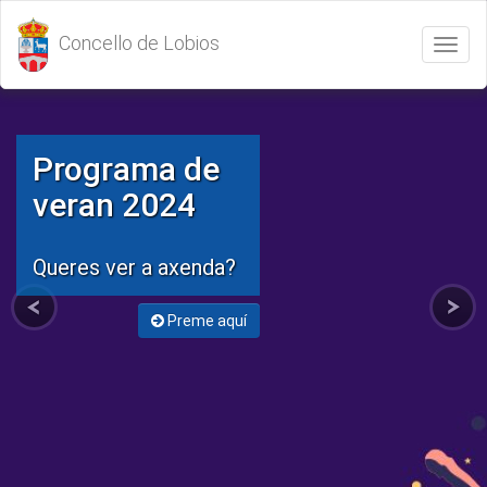
Concello de Lobios
Abrir
/
Cerrar
menú
Programa de
veran 2024
Queres ver a axenda?
Preme aquí