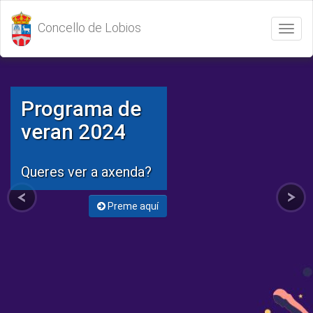
Concello de Lobios
Abrir
/
Cerrar
menú
Programa de
veran 2024
Queres ver a axenda?
Preme aquí