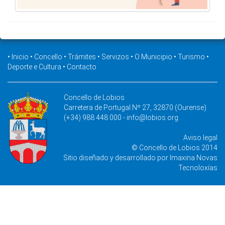
•
Inicio
•
Concello
•
Trámites
•
Servizos
•
O Municipio
•
Turismo
•
Deporte e Cultura
•
Contacto
Concello de Lobios
Carretera de Portugal Nº 27, 32870 (Ourense)
(+34) 988 448 000 -
info@lobios.org
Aviso legal
© Concello de Lobios 2014
Sitio diseñado y desarrollado por
Imaxina Novas
Tecnoloxías