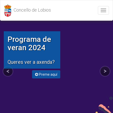
Concello de Lobios
Abrir
/
Cerrar
menú
Programa de
veran 2024
Queres ver a axenda?
Preme aquí