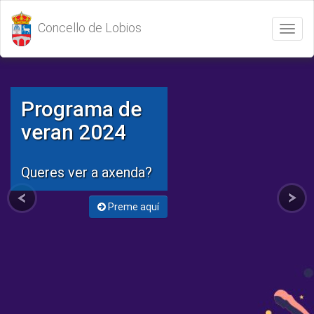
Concello de Lobios
Abrir
/
Cerrar
menú
Programa de
veran 2024
Queres ver a axenda?
Preme aquí