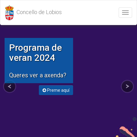
Concello de Lobios
Abrir
/
Cerrar
menú
Programa de
veran 2024
Queres ver a axenda?
Preme aquí