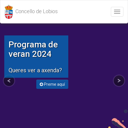
Concello de Lobios
Abrir
/
Cerrar
menú
Programa de
veran 2024
Queres ver a axenda?
Preme aquí