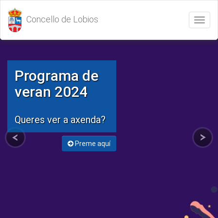
Concello de Lobios
Abrir
/
Cerrar
menú
Programa de
veran 2024
Queres ver a axenda?
Preme aquí