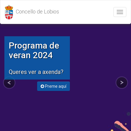
Concello de Lobios
Abrir
/
Cerrar
menú
Programa de
veran 2024
Queres ver a axenda?
Preme aquí