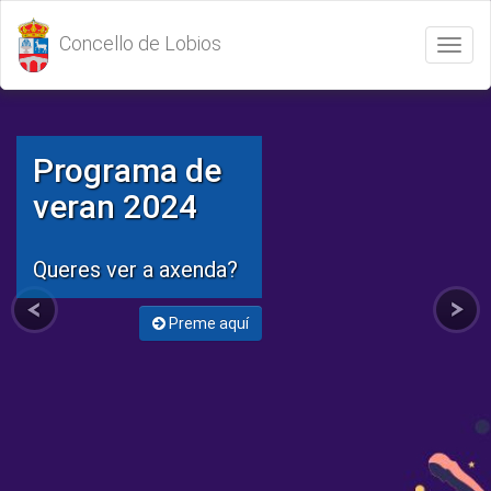
Concello de Lobios
Abrir
/
Cerrar
menú
Programa de
veran 2024
Queres ver a axenda?
Preme aquí