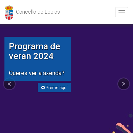
Concello de Lobios
Abrir
/
Cerrar
menú
Programa de
veran 2024
Queres ver a axenda?
Preme aquí