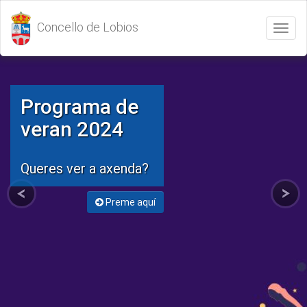
Concello de Lobios
Abrir
/
Cerrar
menú
Programa de
veran 2024
Queres ver a axenda?
Preme aquí