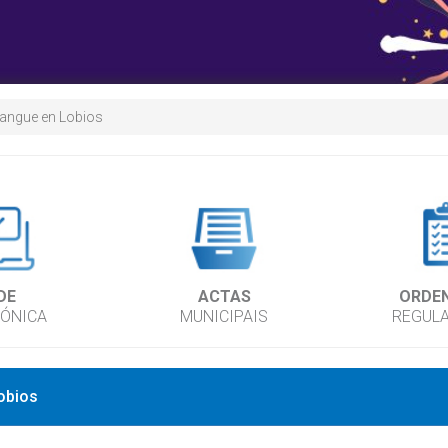
sangue en Lobios
DE
ACTAS
ORDE
RÓNICA
MUNICIPAIS
REGUL
obios