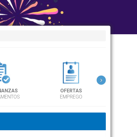
›
NANZAS
OFERTAS
DIR
AMENTOS
EMPREGO
TEL