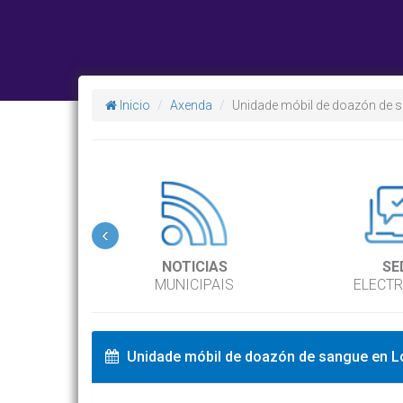
Inicio
Axenda
Unidade móbil de doazón de 
‹
NOTICIAS
SE
MUNICIPAIS
ELECT
Unidade móbil de doazón de sangue en L