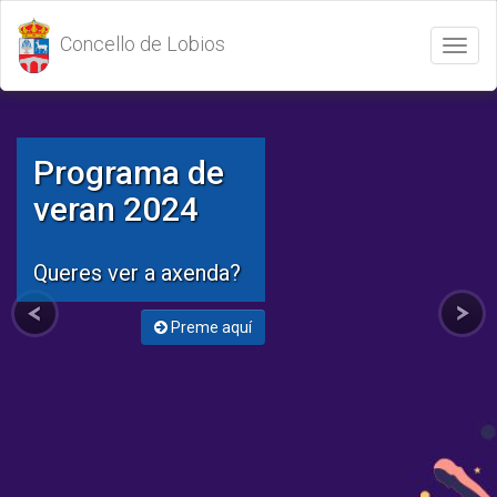
Concello de Lobios
Abrir
/
Cerrar
menú
Programa de
veran 2024
Queres ver a axenda?
Preme aquí