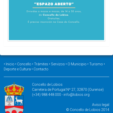
•
Inicio
•
Concello
•
Trámites
•
Servizos
•
O Municipio
•
Turismo
•
Deporte e Cultura
•
Contacto
Concello de Lobios
Carretera de Portugal Nº 27, 32870 (Ourense)
(+34) 988 448 000 -
info@lobios.org
Aviso legal
© Concello de Lobios 2014