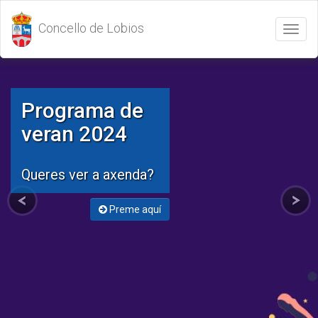
Concello de Lobios
Abrir
/
Cerrar
menú
Programa de
veran 2024
Queres ver a axenda?
Preme aquí