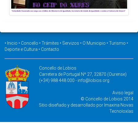
•
Inicio
•
Concello
•
Trámites
•
Servizos
•
O Municipio
•
Turismo
•
Deporte e Cultura
•
Contacto
Concello de Lobios
Carretera de Portugal Nº 27, 32870 (Ourense)
(+34) 988 448 000 -
info@lobios.org
Aviso legal
© Concello de Lobios 2014
Sitio diseñado y desarrollado por
Imaxina Novas
Tecnoloxías