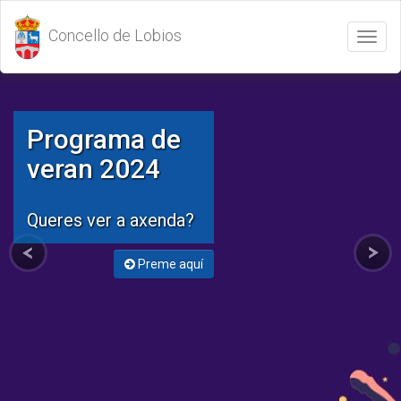
Concello de Lobios
Abrir
/
Cerrar
menú
Programa de
veran 2024
Queres ver a axenda?
Preme aquí