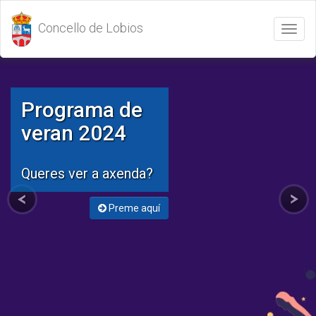
Concello de Lobios
Abrir
/
Cerrar
menú
Programa de
veran 2024
Queres ver a axenda?
Preme aquí