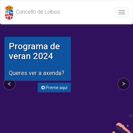
Concello de Lobios
Abrir
/
Cerrar
menú
Programa de
veran 2024
Queres ver a axenda?
Preme aquí