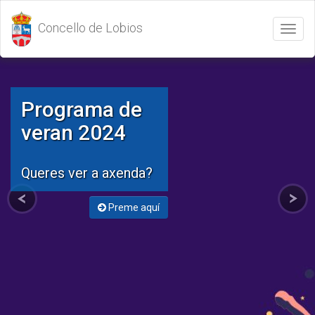
Concello de Lobios
Abrir
/
Cerrar
menú
Programa de
veran 2024
Queres ver a axenda?
Preme aquí