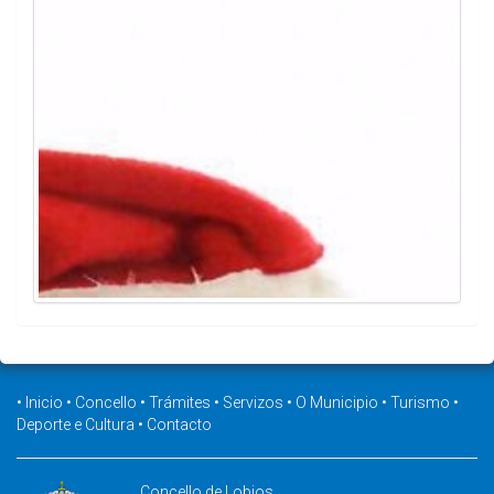
•
Inicio
•
Concello
•
Trámites
•
Servizos
•
O Municipio
•
Turismo
•
Deporte e Cultura
•
Contacto
Concello de Lobios