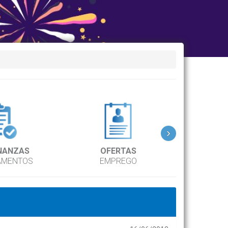
›
NANZAS
OFERTAS
DIR
AMENTOS
EMPREGO
TEL