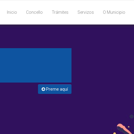
Inicio
Concello
Trámites
Servizos
O Municipio
Preme aquí