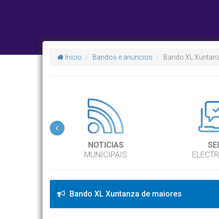
Inicio
Bandos e anuncios
Bando XL Xuntanz
‹
NOTICIAS
SE
MUNICIPAIS
ELECT
Bando XL Xuntanza de maiores