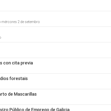
do mércores 2 de setembro
o
s con cita previa
ios forestais
rto de Mascarillas
vizo Público de Emprego de Galicia