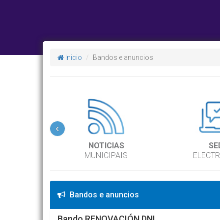
Inicio
Bandos e anuncios
‹
NOTICIAS
SE
MUNICIPAIS
ELECT
Bandos e anuncios
Bando RENOVACIÓN DNI