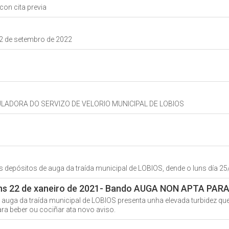
con cita previa
 2 de setembro de 2022
ULADORA DO SERVIZO DE VELORIO MUNICIPAL DE LOBIOS
 os depósitos de auga da traída municipal de LOBIOS, dende o luns dí
 luns 22 de xaneiro de 2021- Bando AUGA NON APTA P
ga da traída municipal de LOBIOS presenta unha elevada turbidez qu
 beber ou cociñar ata novo aviso.