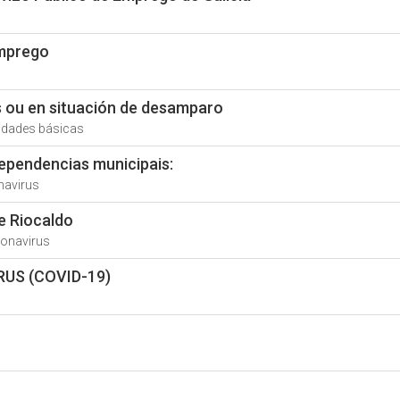
emprego
 ou en situación de desamparo
sidades básicas
ependencias municipais:
navirus
e Riocaldo
ronavirus
RUS (COVID-19)