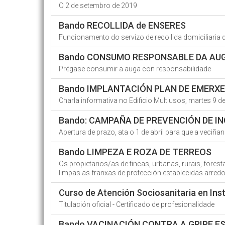
O 2 de setembro de 2019
Bando RECOLLIDA de ENSERES
Funcionamento do servizo de recollida domiciliaria
Bando CONSUMO RESPONSABLE DA AU
Prégase consumir a auga con responsabilidade
Bando IMPLANTACIÓN PLAN DE EMERXE
Charla informativa no Edificio Multiusos, martes 9 de 
Bando: CAMPAÑA DE PREVENCIÓN DE I
Apertura de prazo, ata o 1 de abril para que a veciña
Bando LIMPEZA E ROZA DE TERREOS
Os propietarios/as de fincas, urbanas, rurais, fore
limpas as franxas de protección establecidas arredor
Curso de Atención Sociosanitaria en Inst
Titulación oficial - Certificado de profesionalidade
Bando VACINACIÓN CONTRA A GRIPE E