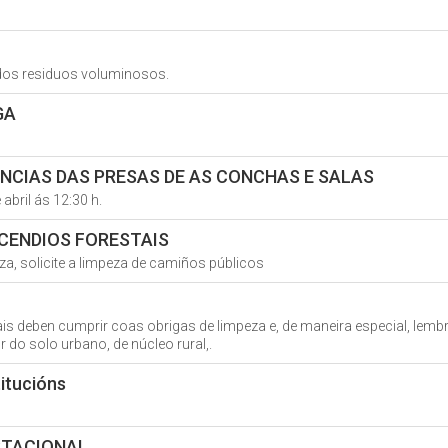
 dos residuos voluminosos.
GA
NCIAS DAS PRESAS DE AS CONCHAS E SALAS
abril ás 12:30 h.
NCENDIOS FORESTAIS
nza, solicite a limpeza de camiños públicos
stais deben cumprir coas obrigas de limpeza e, de maneira especial, le
 do solo urbano, de núcleo rural,.
itucións
STACIONAL